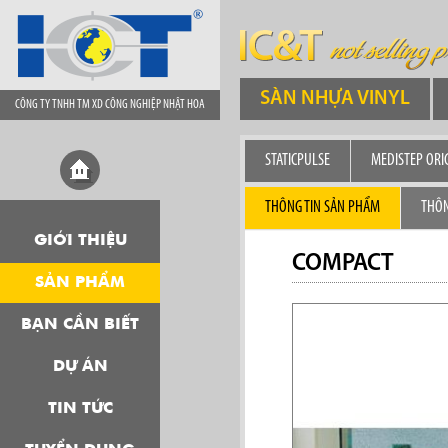
SÀN NHỰA VINYL
CÔNG TY TNHH TM XD CÔNG NGHIỆP NHẬT HOA
STATICPULSE
MEDISTEP ORI
THÔNG TIN SẢN PHẨM
THÔN
GIỚI THIỆU
COMPACT
SẢN PHẨM
BẠN CẦN BIẾT
DỰ ÁN
TIN TỨC