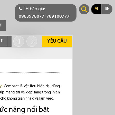
LH báo giá:
VI
EN
0963978077; 789100777
R
YÊU CẦU
LE
MEDISTEP WALL
yl
Compact là vật liệu hiện đại dùng
giúp mang tới vẻ đẹp sang trọng, hiện
 cho không gian nhà ở và làm việc.
ức năng nổi bật