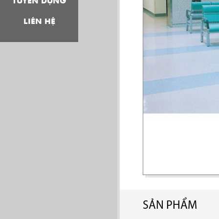
TUYỂN DỤNG
LIÊN HỆ
SẢN PHẨM