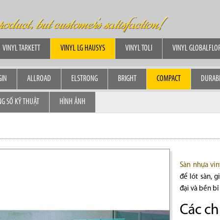
VINYL TARKETT
VINYL LG HAUSYS
VINYL TOLI
VINYL GLOBALFLO
GIN
ALLROAD
ELSTRONG
BRIGHT
COMPACT
DURAB
G SỐ KỸ THUẬT
HÌNH ẢNH
Sàn nhựa vin
để lót sàn, 
đại và bền bỉ
Các ch