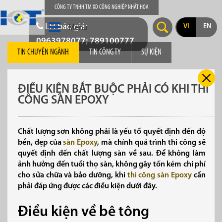
CÔNG TY TNHH TM XD CÔNG NGHIỆP NHẬT HOA
LH báo giá:
VI
EN
Menu
0963978077; 789100777
TIN CHUYÊN NGÀNH
TIN CÔNG TY
SỰ KIỆN
ĐIỀU KIỆN BẮT BUỘC PHẢI CÓ KHI THI
CÔNG SÀN EPOXY
Chất lượng sơn không phải là yếu tố quyết định đến độ
bền, đẹp của
sàn Epoxy
, mà chính quá trình thi công sẽ
quyết định đến chất lượng sàn về sau. Để không làm
ảnh hưởng đến tuổi thọ sàn, không gây tốn kém chi phí
cho sửa chữa và bảo dưỡng, khi
thi công sàn Epoxy
cần
phải đáp ứng được các điều kiện dưới đây.
Điều kiện về bê tông