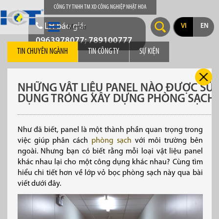
CÔNG TY TNHH TM XD CÔNG NGHIỆP NHẬT HOA
LH báo giá:
VI
EN
Menu
0963978077; 789100777
TIN CHUYÊN NGÀNH
TIN CÔNG TY
SỰ KIỆN
NHỮNG VẬT LIỆU PANEL NÀO ĐƯỢC SỬ
DỤNG TRONG XÂY DỰNG PHÒNG SẠCH
Như đã biết, panel là một thành phần quan trọng trong
việc giúp phân cách
phòng sạch
với môi trường bên
ngoài. Nhưng bạn có biết rằng mỗi loại vật liệu panel
khác nhau lại cho một công dụng khác nhau? Cùng tìm
hiểu chi tiết hơn về lớp vỏ bọc phòng sạch này qua bài
viết dưới đây.