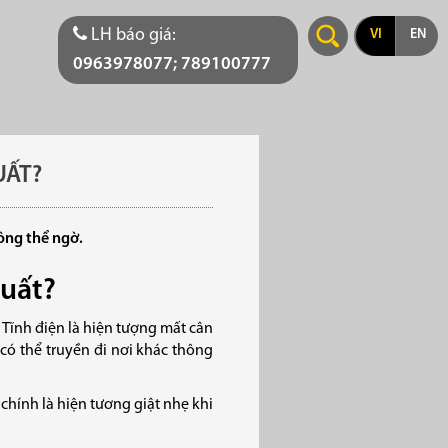
LH báo giá:
VI
EN
0963978077; 789100777
UẤT?
ông thể ngờ.
xuất?
. Tĩnh điện là hiện tượng mất cân
 có thể truyền đi nơi khác thông
n chính là hiện tương giật nhẹ khi