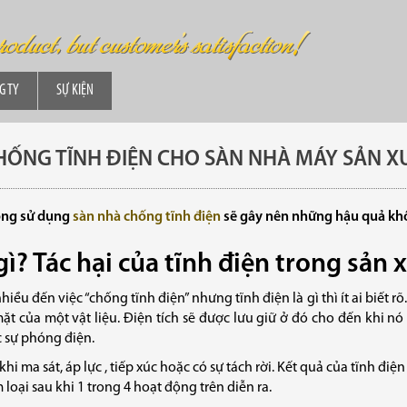
G TY
SỰ KIỆN
CHỐNG TĨNH ĐIỆN CHO SÀN NHÀ MÁY SẢN X
ông sử dụng
sàn nhà chống tĩnh điện
sẽ gây nên những hậu quả kh
gì? Tác hại của tĩnh điện trong sản 
ều đến việc “chống tĩnh điện” nhưng tĩnh điện là gì thì ít ai biết rõ
ặt của một vật liệu. Điện tích sẽ được lưu giữ ở đó cho đến khi nó
 sự phóng điện.
hi ma sát, áp lực , tiếp xúc hoặc có sự tách rời. Kết quả của tĩnh điệ
 loại sau khi 1 trong 4 hoạt động trên diễn ra.