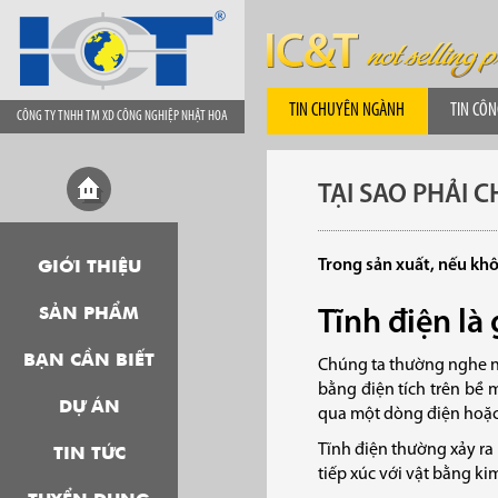
TIN CHUYÊN NGÀNH
TIN CÔN
CÔNG TY TNHH TM XD CÔNG NGHIỆP NHẬT HOA
TẠI SAO PHẢI 
Trong sản xuất, nếu kh
GIỚI THIỆU
SẢN PHẨM
Tĩnh điện là 
BẠN CẦN BIẾT
Chúng ta thường nghe nhi
bằng điện tích trên bề m
DỰ ÁN
qua một dòng điện hoặc
Tĩnh điện thường xảy ra k
TIN TỨC
tiếp xúc với vật bằng kim