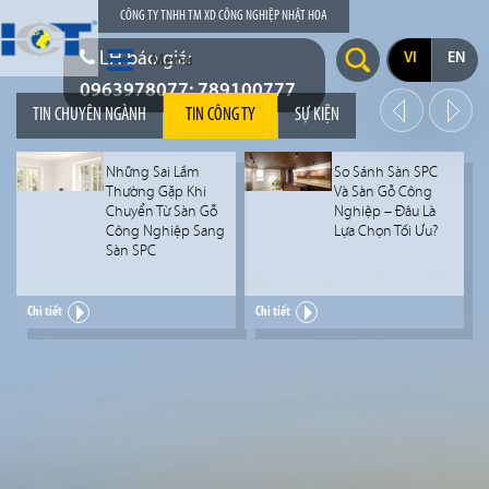
CÔNG TY TNHH TM XD CÔNG NGHIỆP NHẬT HOA
LH báo giá:
VI
EN
Menu
0963978077; 789100777
TIN CHUYÊN NGÀNH
TIN CÔNG TY
SỰ KIỆN
Những Sai Lầm
So Sánh Sàn SPC
Thường Gặp Khi
Và Sàn Gỗ Công
Chuyển Từ Sàn Gỗ
Nghiệp – Đâu Là
Công Nghiệp Sang
Lựa Chọn Tối Ưu?
Sàn SPC
Chi tiết
Chi tiết